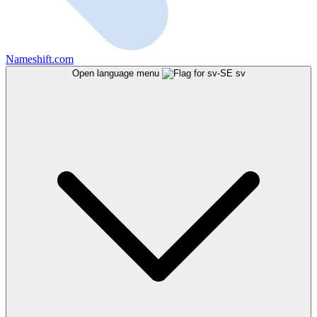
Nameshift.com
Open language menu
sv