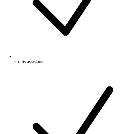
Gratis
assistans