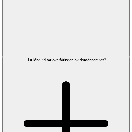
Hur lång tid tar överföringen av domännamnet?