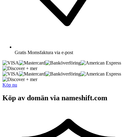
Gratis
Momsfaktura via e-post
+ mer
+ mer
Köp nu
Köp av domän via nameshift.com