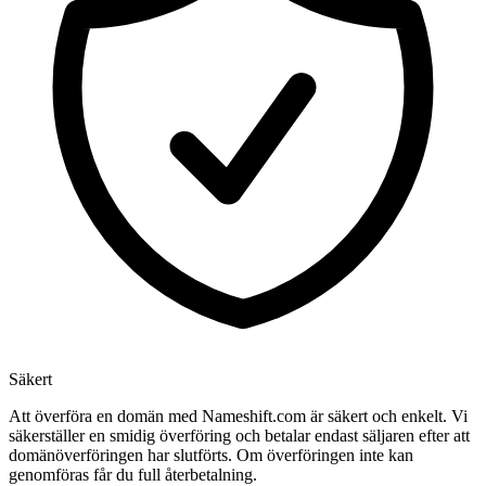
Säkert
Att överföra en domän med Nameshift.com är säkert och enkelt. Vi
säkerställer en smidig överföring och betalar endast säljaren efter att
domänöverföringen har slutförts. Om överföringen inte kan
genomföras får du full återbetalning.