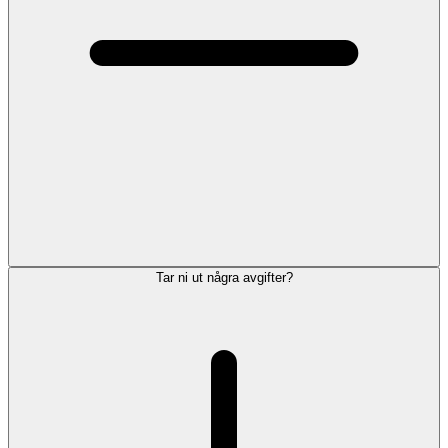
Tar ni ut några avgifter?