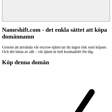
Nameshift.com - det enkla sättet att köpa
domännamn
Genom att använda vår escrow-tjänst tar du ingen risk som köpare.
Och det bästa av allt – vår tjänst är helt kostnadsfri för dig.
Köp denna domän