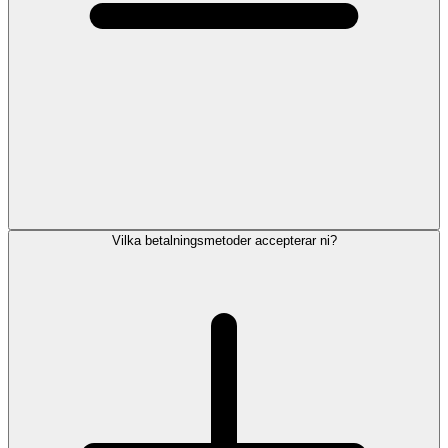
Vilka betalningsmetoder accepterar ni?